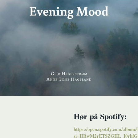
Hør på Spotify:
https://open.spotify.com/al
si=HRwM2rETSZGHL_I0rhfG