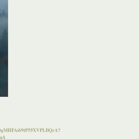
bum/0gMHFAi69tP59XVPLIlQrA?
qA